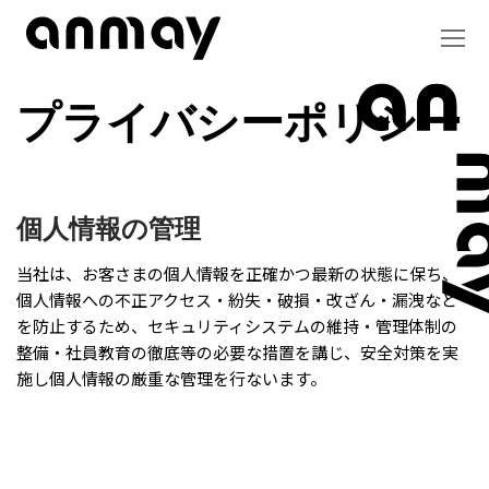
コ
ン
テ
ン
プライバシーポリシー
ツ
へ
ス
キ
ッ
個人情報の管理
プ
当社は、お客さまの個人情報を正確かつ最新の状態に保ち、
個人情報への不正アクセス・紛失・破損・改ざん・漏洩など
を防止するため、セキュリティシステムの維持・管理体制の
整備・社員教育の徹底等の必要な措置を講じ、安全対策を実
施し個人情報の厳重な管理を行ないます。