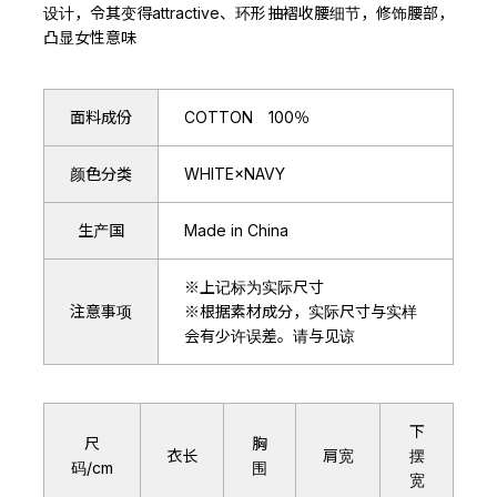
设计，令其变得attractive、环形抽褶收腰细节，修饰腰部，
凸显女性意味
面料成份
COTTON 100％
颜色分类
WHITE×NAVY
生产国
Made in China
※上记标为实际尺寸
注意事项
※根据素材成分，实际尺寸与实样
会有少许误差。请与见谅
下
尺
胸
衣长
肩宽
摆
码/cm
围
宽