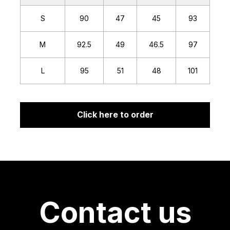
S
90
47
45
93
M
92.5
49
46.5
97
L
95
51
48
101
Click here to order
Contact us