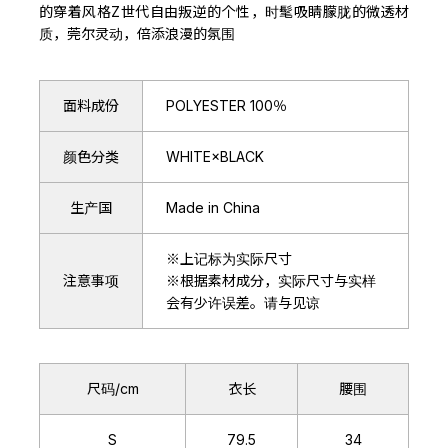
的穿着风格Z世代自由叛逆的个性，时髦吸睛朦胧的微透材
质，莞尔灵动，倍添浪漫的氛围
面料成份
POLYESTER 100％
颜色分类
WHITE×BLACK
生产国
Made in China
※上记标为实际尺寸
注意事项
※根据素材成分，实际尺寸与实样
会有少许误差。请与见谅
尺码/cm
衣长
腰围
S
79.5
34