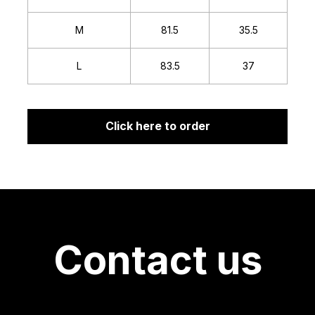
M
81.5
35.5
L
83.5
37
Click here to order
Contact us