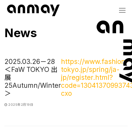
Skip
to
content
News
2025.03.26－28
https://www.fashion-
＜FaW TOKYO 出
tokyo.jp/spring/ja-
展
jp/register.html?
25Autumn/Winter
code=1304137099374
＞
cxo
2025年2月19日